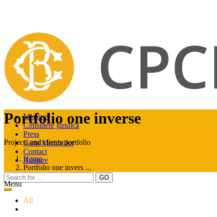
Portfolio one inverse
Misiune
Consiliere juridică
Press
Projects and clients portfolio
Carta Membrilor
Contact
Home
Aderare
Portfolio one invers ...
Menu
All