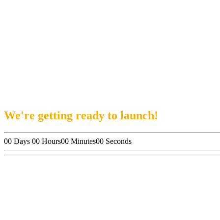
We're getting ready to launch!
00
Days
00
Hours
00
Minutes
00
Seconds